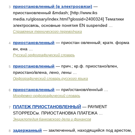
приостановленный (в электросвязи)
—
3
приостановленный &mdash; [http://www.iks
media.ru/glossary/index.html?glossid=2400324] Тематики
электросвязь, основные понятия EN suspended …
Справочник технического переводчика
приостановленный
— приостан овленный; кратк. форма
4
ен, ена …
Русский орфографический словарь
приостановленный
— прич.; кр.ф. приостано/влен,
5
приостано/влена, лено, лены …
Орфографический словарь русского языка
приостановленный
— при/остановл/енн/ый …
6
Морфемно-орфографический словарь
ПЛАТЕЖ ПРИОСТАНОВЛЕННЫЙ
— PAYMENT
7
STOPPEDСм. ПРИОСТАНОВКА ПЛАТЕЖА …
Энциклопедия банковского дела и финансов
задержанный
— заключенный, находящийся под арестом,
8