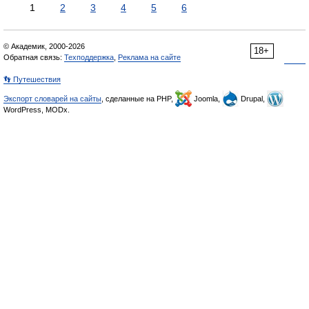
1
2
3
4
5
6
© Академик, 2000-2026
18+
Обратная связь:
Техподдержка
,
Реклама на сайте
👣 Путешествия
Экспорт словарей на сайты
, сделанные на PHP,
Joomla,
Drupal,
WordPress, MODx.